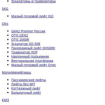
Эскалаторы и траволаторы
SKG
Малый грузовой лифт ISO
Otis
GeN2 Premier Россия
OTIS GEN2
OTIS 2000R
Эскалатор XO-508
Панорамный лифт OH5000
Траволатор XOP
Наклонный подъемник
Вертикальная платформа
Малый грузовой лифт Отис
Могилёвлифтмаш
Пассажирские лифты
Лифты без МП
Коттеджный лифт
Больничный лифт
КМЗ