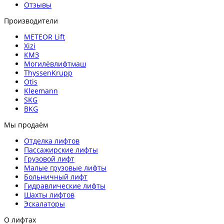
Отзывы
Производители
METEOR Lift
Xizi
КМЗ
Могилёвлифтмаш
ThyssenKrupp
Otis
Kleemann
SKG
BKG
Мы продаём
Отделка лифтов
Пассажирские лифты
Грузовой лифт
Малые грузовые лифты
Больничный лифт
Гидравлические лифты
Шахты лифтов
Эскалаторы
О лифтах