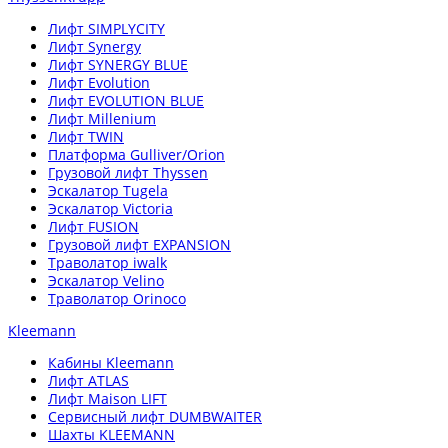
Лифт SIMPLYCITY
Лифт Synergy
Лифт SYNERGY BLUE
Лифт Evolution
Лифт EVOLUTION BLUE
Лифт Millenium
Лифт TWIN
Платформа Gulliver/Orion
Грузовой лифт Thyssen
Эскалатор Tugela
Эскалатор Victoria
Лифт FUSION
Грузовой лифт EXPANSION
Траволатор iwalk
Эскалатор Velino
Траволатор Orinoco
Kleemann
Кабины Kleemann
Лифт ATLAS
Лифт Maison LIFT
Сервисный лифт DUMBWAITER
Шахты KLEEMANN