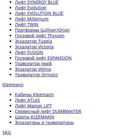
Лифт SYNERGY BLUE
Лифт Evolution
Лифт EVOLUTION BLUE
Лифт Millenium
Лифт TWIN
Платформа Gulliver/Orion
Грузовой лифт Thyssen
Эскалатор Tugela
Эскалатор Victoria
Лифт FUSION
Грузовой лифт EXPANSION
Траволатор iwalk
Эскалатор Velino
Траволатор Orinoco
Kleemann
Кабины Kleemann
Лифт ATLAS
Лифт Maison LIFT
Сервисный лифт DUMBWAITER
Шахты KLEEMANN
Эскалаторы и траволаторы
SKG