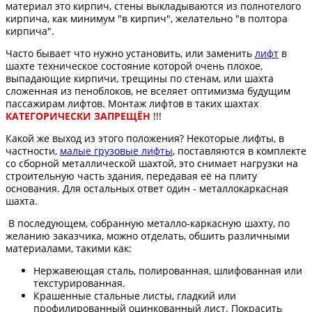
материал это кирпич, стены выкладываются из полнотелого
кирпича, как минимум "в кирпич", желательно "в полтора
кирпича".
Часто бывает что нужно установить, или заменить
лифт
в
шахте техническое состояние которой очень плохое,
выпадающие кирпичи, трещины по стенам, или шахта
сложенная из пеноблоков, не вселяет оптимизма будущим
пассажирам лифтов. Монтаж лифтов в таких шахтах
КАТЕГОРИЧЕСКИ ЗАПРЕЩЁН
!!!
Какой же выход из этого положения? Некоторые лифты, в
частности,
малые грузовые лифты
, поставляются в комплекте
со сборной металлической шахтой, это снимает нагрузки на
строительную часть здания, передавая её на плиту
основания. Для остальных ответ один - металлокаркасная
шахта.
В последующем, собранную металло-каркасную шахту, по
желанию заказчика, можно отделать, обшить различными
материалами, такими как:
Нержавеющая сталь, полированная, шлифованная или
текстурированная.
Крашенные стальные листы, гладкий или
профилированный оцинкованный лист. Покрасить