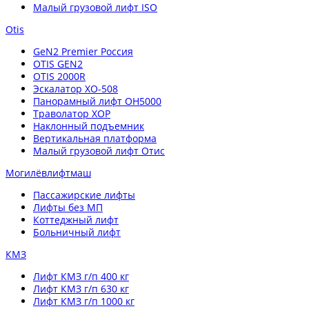
Малый грузовой лифт ISO
Otis
GeN2 Premier Россия
OTIS GEN2
OTIS 2000R
Эскалатор XO-508
Панорамный лифт OH5000
Траволатор XOP
Наклонный подъемник
Вертикальная платформа
Малый грузовой лифт Отис
Могилёвлифтмаш
Пассажирские лифты
Лифты без МП
Коттеджный лифт
Больничный лифт
КМЗ
Лифт КМЗ г/п 400 кг
Лифт КМЗ г/п 630 кг
Лифт КМЗ г/п 1000 кг