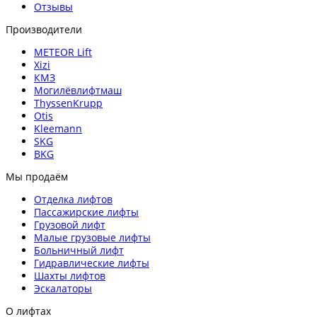
Отзывы
Производители
METEOR Lift
Xizi
КМЗ
Могилёвлифтмаш
ThyssenKrupp
Otis
Kleemann
SKG
BKG
Мы продаём
Отделка лифтов
Пассажирские лифты
Грузовой лифт
Малые грузовые лифты
Больничный лифт
Гидравлические лифты
Шахты лифтов
Эскалаторы
О лифтах