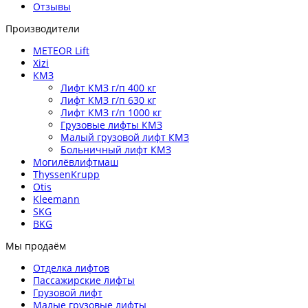
Отзывы
Производители
METEOR Lift
Xizi
КМЗ
Лифт КМЗ г/п 400 кг
Лифт КМЗ г/п 630 кг
Лифт КМЗ г/п 1000 кг
Грузовые лифты КМЗ
Малый грузовой лифт КМЗ
Больничный лифт КМЗ
Могилёвлифтмаш
ThyssenKrupp
Otis
Kleemann
SKG
BKG
Мы продаём
Отделка лифтов
Пассажирские лифты
Грузовой лифт
Малые грузовые лифты