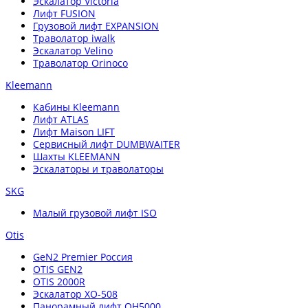
Эскалатор Victoria
Лифт FUSION
Грузовой лифт EXPANSION
Траволатор iwalk
Эскалатор Velino
Траволатор Orinoco
Kleemann
Кабины Kleemann
Лифт ATLAS
Лифт Maison LIFT
Сервисный лифт DUMBWAITER
Шахты KLEEMANN
Эскалаторы и траволаторы
SKG
Малый грузовой лифт ISO
Otis
GeN2 Premier Россия
OTIS GEN2
OTIS 2000R
Эскалатор XO-508
Панорамный лифт OH5000