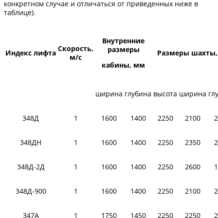
конкретном случае и отличаться от приведенных ниже в
таблице).
Внутренние
Скорость,
размеры
Индекс лифта
Размеры шахты
м/с
кабины, мм
ширина
глубина
высота
ширина
гл
348Д
1
1600
1400
2250
2100
2
348ДН
1
1600
1400
2250
2350
2
348Д-2Д
1
1600
1400
2250
2600
1
348Д-900
1
1600
1400
2250
2100
2
347А
1
1750
1450
2250
2250
2