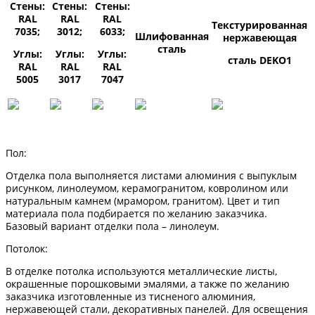
Стены:
Стены:
Стены:
RAL
RAL
RAL
Текстурированная
7035;
3012;
6033;
Шлифованная
нержавеющая
сталь
Углы:
Углы:
Углы:
сталь DEKO1
RAL
RAL
RAL
5005
3017
7047
Пол:
Отделка пола выполняется листами алюминия с выпуклым
рисунком, линолеумом, керамогранитом, ковролином или
натуральным камнем (мрамором, гранитом). Цвет и тип
материала пола подбирается по желанию заказчика.
Базовый вариант отделки пола – линолеум.
Потолок:
В отделке потолка используются металлические листы,
окрашенные порошковыми эмалями, а также по желанию
заказчика изготовленные из тисненого алюминия,
нержавеющей стали, декоративных панелей. Для освещения