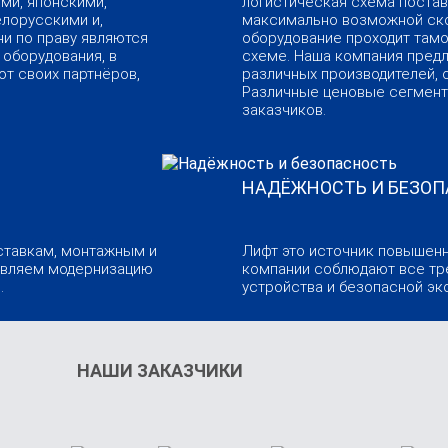
ми, японскими,
логистическая схема постав
елорусскими и,
максимально возможной ско
ни по праву являются
оборудование проходит там
оборудования, в
схеме. Наша компания пред
от своих партнёров,
различных производителей, 
Различные ценовые сегмент
заказчиков.
НАДЁЖНОСТЬ И БЕЗО
ставкам, монтажным и
Лифт это источник повышен
твляем модернизацию
компании соблюдают все тр
.
устройства и безопасной экс
НАШИ ЗАКАЗЧИКИ