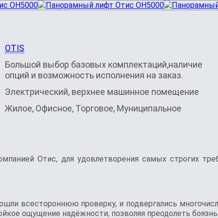
OTIS
Большой выбор базовых комплектаций,наличие
опций и возможность исполнения на заказ.
Электрический, верхнее машинное помещение
Жилое, Офисное, Торговое, Муниципальное
омпанией Отис, для удовлетворения самых строгих тре
рошли всестороннюю проверку, и подвергались многочис
тойкое ощущение надёжности, позволяя преодолеть боязн