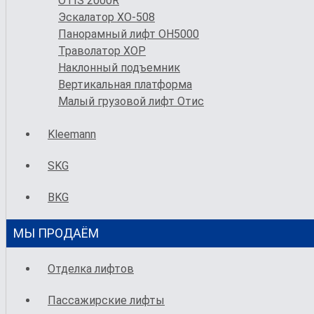
OTIS 2000R
Эскалатор XO-508
Панорамный лифт OH5000
Траволатор XOP
Наклонный подъемник
Вертикальная платформа
Малый грузовой лифт Отис
Kleemann
SKG
BKG
МЫ ПРОДАЁМ
Отделка лифтов
Пассажирские лифты