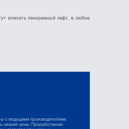
гут вписать панорамный лифт, в любое
ты с ведущими производителями,
ь низкие цены. Проработанная