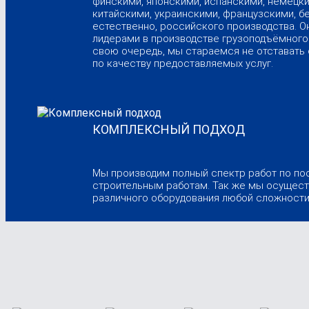
финскими, японскими, испанскими, немецки
китайскими, украинскими, французскими, б
естественно, российского производства. О
лидерами в производстве грузоподъёмного 
свою очередь, мы стараемся не отставать 
по качеству предоставляемых услуг.
КОМПЛЕКСНЫЙ ПОДХОД
Мы производим полный спектр работ по по
строительным работам. Так же мы осущес
различного оборудования любой сложности