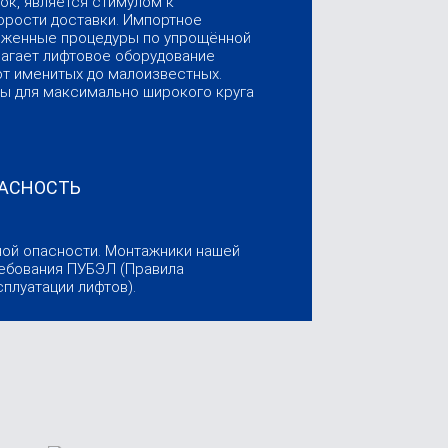
ок, является стимулом к
рости доставки. Импортное
оженные процедуры по упрощённой
лагает лифтовое оборудование
от именитых до малоизвестных.
ы для максимально широкого круга
ПАСНОСТЬ
ной опасности. Монтажники нашей
ебования ПУБЭЛ (Правила
плуатации лифтов).